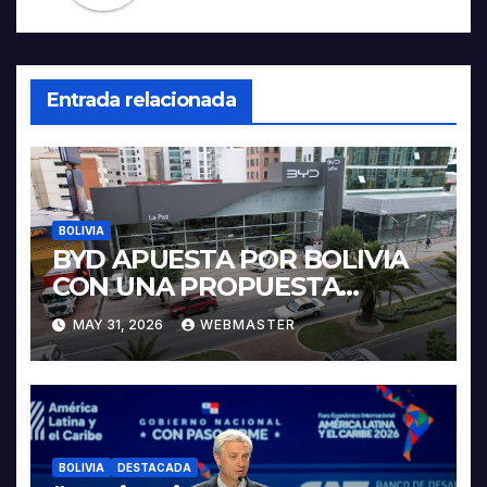
Entrada relacionada
BOLIVIA
BYD APUESTA POR BOLIVIA
CON UNA PROPUESTA
INTEGRAL PARA IMPULSAR
MAY 31, 2026
WEBMASTER
LA ELECTROMOVILIDAD Y LA
INDUSTRIALIZACIÓN DEL
LITIO
BOLIVIA
DESTACADA