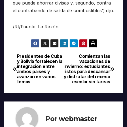
que puede ahorrar divisas y, segundo, contra
el contrabando de salida de combustibles”, dijo.
/RI/Fuente: La Razón
Presidentes de Cuba
Comienzan las
Navegación
y Bolivia fortalecen la
vacaciones de
integración entre
invierno: estudiantes
de
ambos países y
listos para descansar
avanzan en varios
y disfrutar del receso
entradas
temas
escolar sin tareas
Por
webmaster