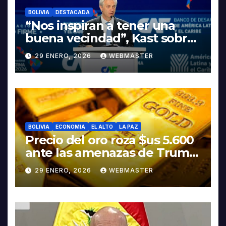
BOLIVIA
DESTACADA
“Nos inspiran a tener una
buena vecindad”, Kast sobre
discurso del presidente
29 ENERO, 2026
WEBMASTER
Rodrigo Paz
BOLIVIA
ECONOMIA
EL ALTO
LA PAZ
Precio del oro roza $us 5.600
ante las amenazas de Trump
contra Irán
29 ENERO, 2026
WEBMASTER