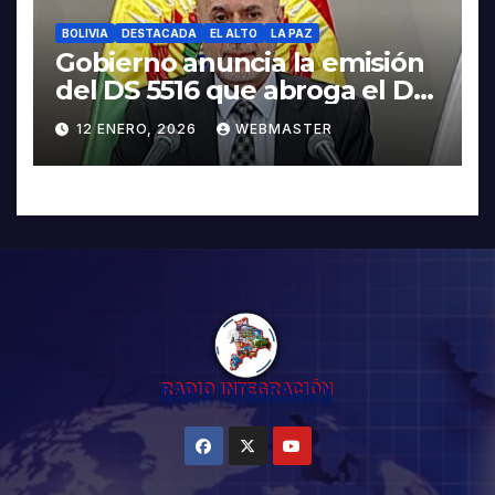
BOLIVIA
DESTACADA
EL ALTO
LA PAZ
Gobierno anuncia la emisión
del DS 5516 que abroga el DS
5503
12 ENERO, 2026
WEBMASTER