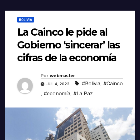
BOLIVIA
La Cainco le pide al
Gobierno ‘sincerar’ las
cifras de la economía
Por
webmaster
#Bolivia
,
#Cainco
JUL 4, 2023
,
#economía
,
#La Paz