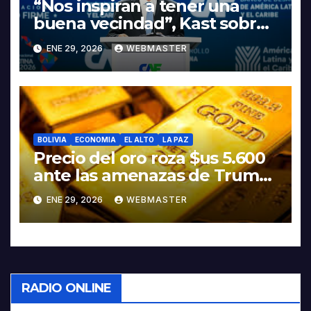
“Nos inspiran a tener una
buena vecindad”, Kast sobre
discurso del presidente
ENE 29, 2026
WEBMASTER
Rodrigo Paz
BOLIVIA
ECONOMIA
EL ALTO
LA PAZ
Precio del oro roza $us 5.600
ante las amenazas de Trump
contra Irán
ENE 29, 2026
WEBMASTER
RADIO ONLINE