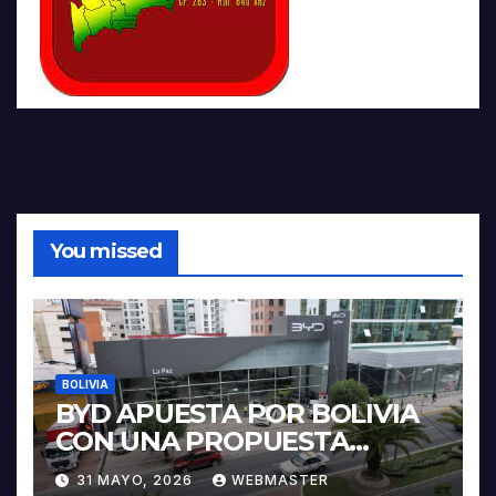
You missed
BOLIVIA
BYD APUESTA POR BOLIVIA
CON UNA PROPUESTA
INTEGRAL PARA IMPULSAR
31 MAYO, 2026
WEBMASTER