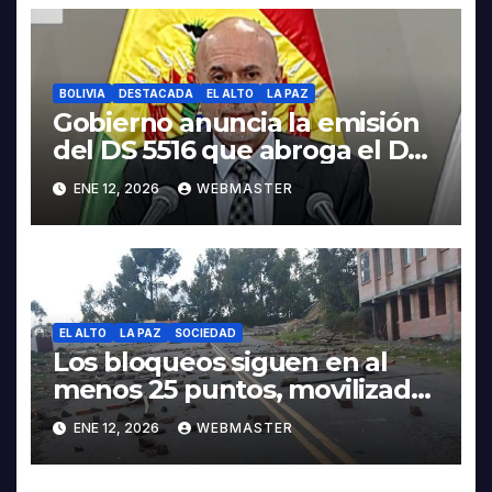
BOLIVIA
DESTACADA
EL ALTO
LA PAZ
Gobierno anuncia la emisión
del DS 5516 que abroga el DS
5503
ENE 12, 2026
WEBMASTER
EL ALTO
LA PAZ
SOCIEDAD
Los bloqueos siguen en al
menos 25 puntos, movilizados
piden abrogación del 5503 en
ENE 12, 2026
WEBMASTER
la Gaceta