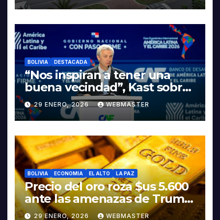
LA ELECTROMOVILIDAD Y LA
INDUSTRIALIZACIÓN DEL
LITIO
BOLIVIA
DESTACADA
“Nos inspiran a tener una
buena vecindad”, Kast sobre
discurso del presidente
29 ENERO, 2026
WEBMASTER
Rodrigo Paz
BOLIVIA
ECONOMIA
EL ALTO
LA PAZ
Precio del oro roza $us 5.600
ante las amenazas de Trump
contra Irán
29 ENERO, 2026
WEBMASTER