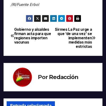
/RI/Fuente Erbol
Gobierno y alcaldes
Sirmes La Paz urge a
Navegación
firman acta para que
que ‘de una vez’ se
regiones importen
implementen
de
vacunas
medidas más
estrictas
entradas
Por
Redacción
Entrada relacionada