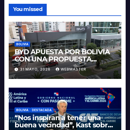
You missed
BOLIVIA
BYD APUESTA POR BOLIVIA
CON UNA PROPUESTA
INTEGRAL PARA IMPULSAR
31 MAYO, 2026
WEBMASTER
LA ELECTROMOVILIDAD Y LA
INDUSTRIALIZACIÓN DEL
LITIO
BOLIVIA
DESTACADA
“Nos inspiran a tener una
buena vecindad”, Kast sobre