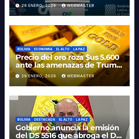
discurso del presidente
29 ENERO, 2026
WEBMASTER
Rodrigo Paz
BOLIVIA
ECONOMIA
EL ALTO
LA PAZ
Precio del oro roza $us 5.600
ante las amenazas de Trump
contra Irán
29 ENERO, 2026
WEBMASTER
BOLIVIA
DESTACADA
EL ALTO
LA PAZ
Gobierno anuncia la emisión
del DS 5516 que abroga el DS