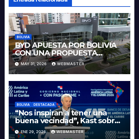
BOLIVIA
BYD APUESTA POR BOLIVIA
CON UNA PROPUESTA
INTEGRAL PARA IMPULSAR
MAY 31, 2026
WEBMASTER
LA ELECTROMOVILIDAD Y LA
INDUSTRIALIZACIÓN DEL
LITIO
BOLIVIA
DESTACADA
“Nos inspiran a tener una
buena vecindad”, Kast sobre
discurso del presidente
ENE 29, 2026
WEBMASTER
Rodrigo Paz