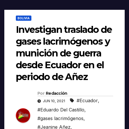
BOLIVIA
Investigan traslado de
gases lacrimógenos y
munición de guerra
desde Ecuador en el
periodo de Añez
Por
Redacción
#Ecuador
,
JUN 10, 2021
#Eduardo Del Castillo
,
#gases lacrimógenos
,
#Jeanine Añez
,