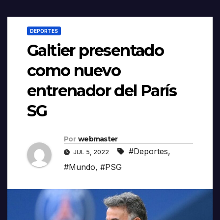
DEPORTES
Galtier presentado
como nuevo
entrenador del París
SG
Por
webmaster
#Deportes
,
JUL 5, 2022
#Mundo
,
#PSG