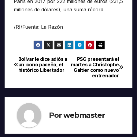
París en 2017 por 222 millones de euros (231,5
millones de dólares), una suma récord.
/RI/Fuente: La Razón
Bolívar le dice adiós a
PSG presentará el
Navegación
un ícono paceño, el
martes a Christophe
histórico Libertador
Galtier como nuevo
de
entrenador
entradas
Por
webmaster