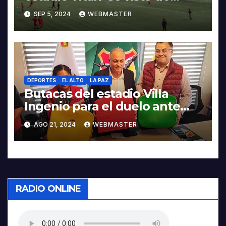
esmoquin’ para eliminatorias
SEP 5, 2024
WEBMASTER
DEPORTES
EL ALTO
LA PAZ
Butacas del estadio Villa
Ingenio para el duelo ante
Venezuela serán descartables
AGO 21, 2024
WEBMASTER
RADIO ONLINE