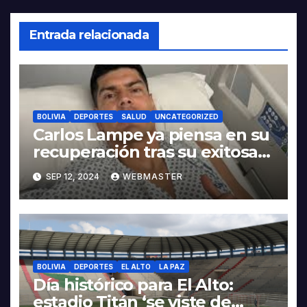
Entrada relacionada
BOLIVIA
DEPORTES
SALUD
UNCATEGORIZED
Carlos Lampe ya piensa en su
recuperación tras su exitosa
operación en el tendón de
SEP 12, 2024
WEBMASTER
Aquiles
BOLIVIA
DEPORTES
EL ALTO
LA PAZ
Día histórico para El Alto:
estadio Titán ‘se viste de