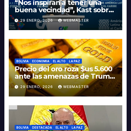
“Nos inspiran a tener una
buena vecindad”, Kast sobre
discurso del presidente
29 ENERO, 2026
WEBMASTER
Rodrigo Paz
BOLIVIA
ECONOMIA
EL ALTO
LA PAZ
Precio del oro roza $us 5.600
ante las amenazas de Trump
contra Irán
29 ENERO, 2026
WEBMASTER
BOLIVIA
DESTACADA
EL ALTO
LA PAZ