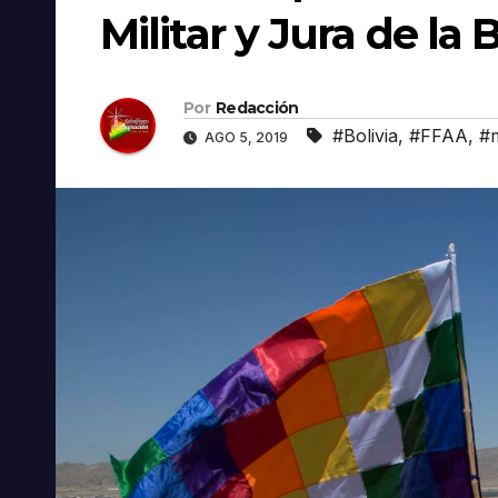
Militar y Jura de la
Por
Redacción
#Bolivia
,
#FFAA
,
#m
AGO 5, 2019