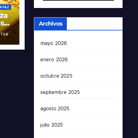
A PAZ
oza
as
Archivos
TER
án
mayo 2026
enero 2026
octubre 2025
septiembre 2025
agosto 2025
julio 2025