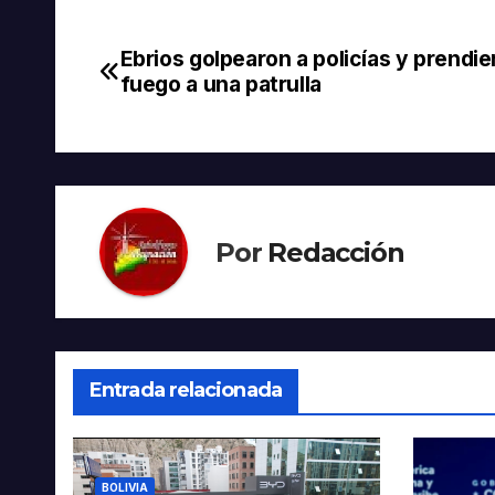
Ebrios golpearon a policías y prendie
Navegación
fuego a una patrulla
de
entradas
Por
Redacción
Entrada relacionada
BOLIVIA