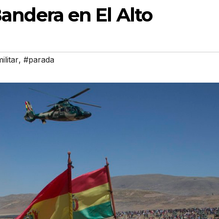
 Bandera en El Alto
ilitar
,
#parada