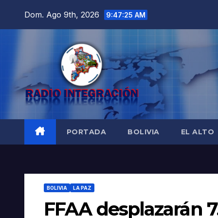
Saltar
Dom. Ago 9th, 2026
9:47:26 AM
al
contenido
PORTADA
BOLIVIA
EL ALTO
BOLIVIA
LA PAZ
FFAA desplazarán 7