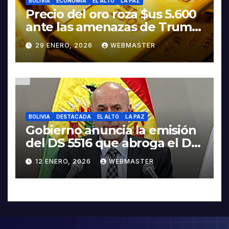
BOLIVIA
ECONOMIA
EL ALTO
LA PAZ
Precio del oro roza $us 5.600
ante las amenazas de Trump
contra Irán
29 ENERO, 2026
WEBMASTER
BOLIVIA
DESTACADA
EL ALTO
LA PAZ
Gobierno anuncia la emisión
del DS 5516 que abroga el DS
5503
12 ENERO, 2026
WEBMASTER