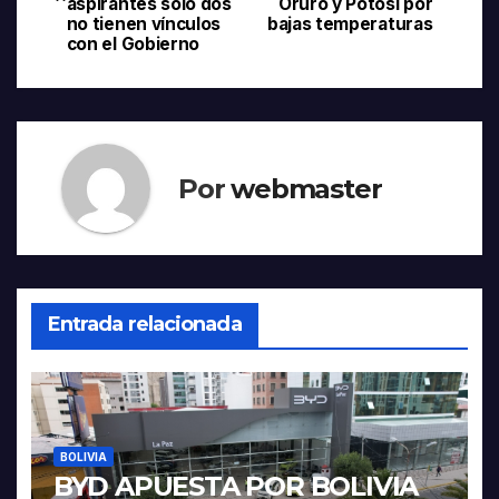
de
aspirantes solo dos
Oruro y Potosí por
no tienen vínculos
bajas temperaturas
entradas
con el Gobierno
Por
webmaster
Entrada relacionada
BOLIVIA
BYD APUESTA POR BOLIVIA