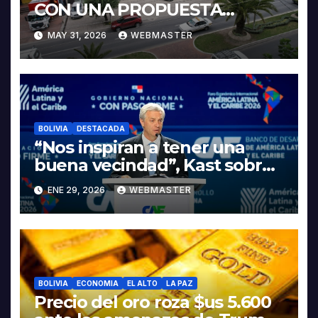
CON UNA PROPUESTA
INTEGRAL PARA IMPULSAR
MAY 31, 2026
WEBMASTER
LA ELECTROMOVILIDAD Y LA
INDUSTRIALIZACIÓN DEL
LITIO
BOLIVIA
DESTACADA
“Nos inspiran a tener una
buena vecindad”, Kast sobre
discurso del presidente
ENE 29, 2026
WEBMASTER
Rodrigo Paz
BOLIVIA
ECONOMIA
EL ALTO
LA PAZ
Precio del oro roza $us 5.600