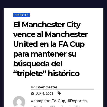
DEPORTES
El Manchester City
vence al Manchester
United en la FA Cup
para mantener su
búsqueda del
“triplete” histórico
Por
webmaster
JUN 5, 2023
#campeón FA Cup
,
#Deportes
,