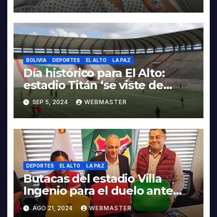
Aquiles
BOLIVIA
DEPORTES
EL ALTO
LA PAZ
Día histórico para El Alto:
estadio Titán ‘se viste de
esmoquin’ para eliminatorias
SEP 5, 2024
WEBMASTER
DEPORTES
EL ALTO
LA PAZ
Butacas del estadio Villa
Ingenio para el duelo ante
Venezuela serán descartables
AGO 21, 2024
WEBMASTER