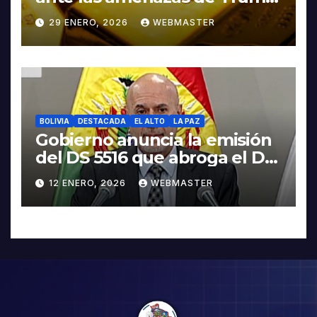
contra Irán
29 ENERO, 2026
WEBMASTER
BOLIVIA
DESTACADA
EL ALTO
LA PAZ
Gobierno anuncia la emisión
del DS 5516 que abroga el DS
5503
12 ENERO, 2026
WEBMASTER