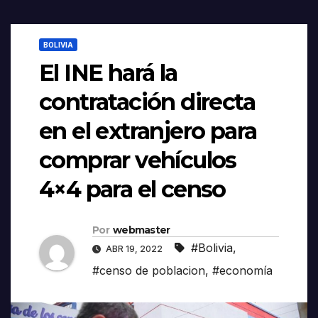
BOLIVIA
El INE hará la
contratación directa
en el extranjero para
comprar vehículos
4×4 para el censo
Por
webmaster
#Bolivia
,
ABR 19, 2022
#censo de poblacion
,
#economía