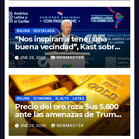
INDUSTRIALIZACIÓN DEL
LITIO
BOLIVIA
DESTACADA
“Nos inspiran a tener una
buena vecindad”, Kast sobre
discurso del presidente
ENE 29, 2026
WEBMASTER
Rodrigo Paz
BOLIVIA
ECONOMIA
EL ALTO
LA PAZ
Precio del oro roza $us 5.600
ante las amenazas de Trump
contra Irán
ENE 29, 2026
WEBMASTER