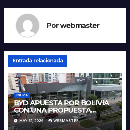
Por
webmaster
Entrada relacionada
BOLIVIA
BYD APUESTA POR BOLIVIA
CON UNA PROPUESTA
INTEGRAL PARA IMPULSAR
MAY 31, 2026
WEBMASTER
LA ELECTROMOVILIDAD Y LA