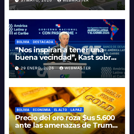
31 MAYO, 2026
WEBMASTER
LA ELECTROMOVILIDAD Y LA
INDUSTRIALIZACIÓN DEL
LITIO
BOLIVIA
DESTACADA
“Nos inspiran a tener una
buena vecindad”, Kast sobre
discurso del presidente
29 ENERO, 2026
WEBMASTER
Rodrigo Paz
BOLIVIA
ECONOMIA
EL ALTO
LA PAZ
Precio del oro roza $us 5.600
ante las amenazas de Trump
contra Irán