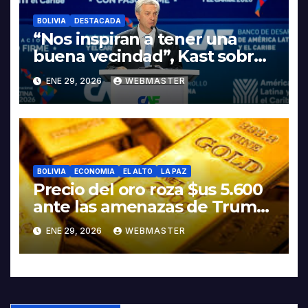
BOLIVIA
DESTACADA
“Nos inspiran a tener una
buena vecindad”, Kast sobre
discurso del presidente
ENE 29, 2026
WEBMASTER
Rodrigo Paz
BOLIVIA
ECONOMIA
EL ALTO
LA PAZ
Precio del oro roza $us 5.600
ante las amenazas de Trump
contra Irán
ENE 29, 2026
WEBMASTER