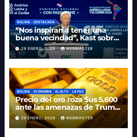
BOLIVIA
DESTACADA
“Nos inspiran a tener una
buena vecindad”, Kast sobre
discurso del presidente
29 ENERO, 2026
WEBMASTER
Rodrigo Paz
BOLIVIA
ECONOMIA
EL ALTO
LA PAZ
Precio del oro roza $us 5.600
ante las amenazas de Trump
contra Irán
29 ENERO, 2026
WEBMASTER