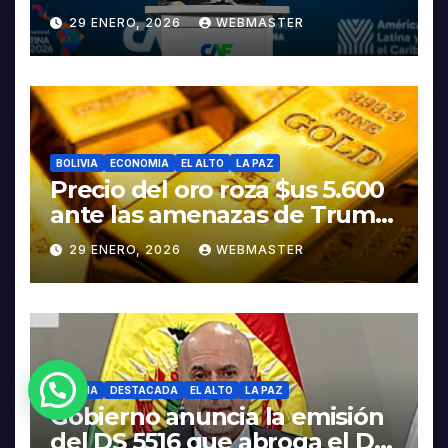
discurso del presidente
29 ENERO, 2026
WEBMASTER
Rodrigo Paz
BOLIVIA
ECONOMIA
EL ALTO
LA PAZ
Precio del oro roza $us 5.600
ante las amenazas de Trump
contra Irán
29 ENERO, 2026
WEBMASTER
BOLIVIA
DESTACADA
EL ALTO
LA PAZ
Gobierno anuncia la emisión
del DS 5516 que abroga el DS