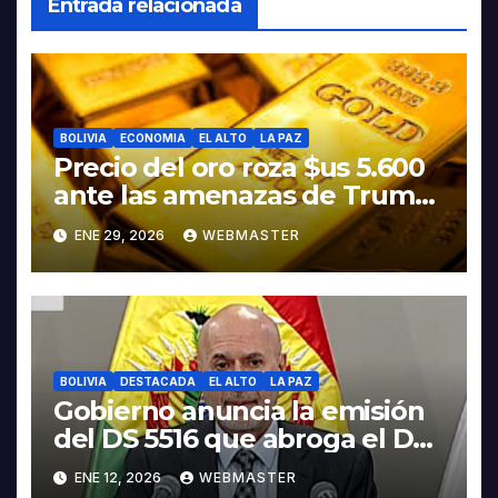
Entrada relacionada
BOLIVIA
ECONOMIA
EL ALTO
LA PAZ
Precio del oro roza $us 5.600
ante las amenazas de Trump
contra Irán
ENE 29, 2026
WEBMASTER
BOLIVIA
DESTACADA
EL ALTO
LA PAZ
Gobierno anuncia la emisión
del DS 5516 que abroga el DS
5503
ENE 12, 2026
WEBMASTER