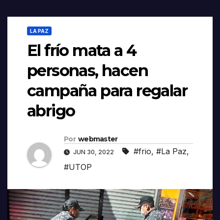
LA PAZ
El frío mata a 4
personas, hacen
campaña para regalar
abrigo
Por
webmaster
#frio
,
#La Paz
,
JUN 30, 2022
#UTOP