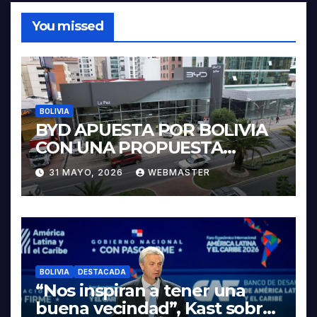
You missed
BOLIVIA
BYD APUESTA POR BOLIVIA
CON UNA PROPUESTA
INTEGRAL PARA IMPULSAR
31 MAYO, 2026
WEBMASTER
LA ELECTROMOVILIDAD Y LA
INDUSTRIALIZACIÓN DEL
LITIO
BOLIVIA
DESTACADA
“Nos inspiran a tener una
buena vecindad”, Kast sobre