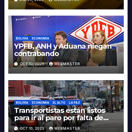
BOLIVIA
ECONOMIA
YPFB, ANH y Aduana niegan
contrabando
OCT 10, 2025
WEBMASTER
BOLIVIA
ECONOMIA
EL ALTO
LA PAZ
Transportistas están listos
para ir al paro por falta de
combustible
OCT 10, 2025
WEBMASTER