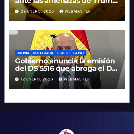
ante las amenazas de Trump
contra Irán
29 ENERO, 2026
WEBMASTER
BOLIVIA
DESTACADA
EL ALTO
LA PAZ
Gobierno anuncia la emisión
del DS 5516 que abroga el DS
5503
12 ENERO, 2026
WEBMASTER