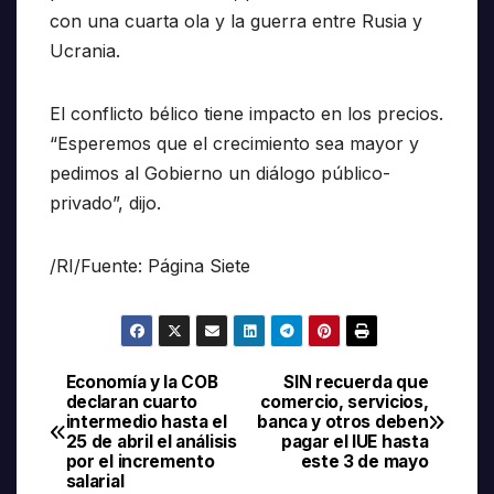
con una cuarta ola y la guerra entre Rusia y
Ucrania.
El conflicto bélico tiene impacto en los precios.
“Esperemos que el crecimiento sea mayor y
pedimos al Gobierno un diálogo público-
privado”, dijo.
/RI/Fuente: Página Siete
Economía y la COB
SIN recuerda que
Navegación
declaran cuarto
comercio, servicios,
intermedio hasta el
banca y otros deben
de
25 de abril el análisis
pagar el IUE hasta
por el incremento
este 3 de mayo
entradas
salarial