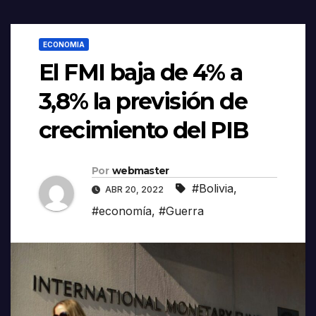
ECONOMIA
El FMI baja de 4% a
3,8% la previsión de
crecimiento del PIB
Por
webmaster
#Bolivia
,
ABR 20, 2022
#economía
,
#Guerra