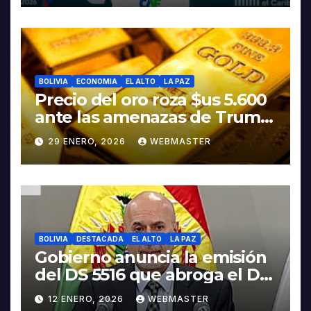
BOLIVIA
ECONOMIA
EL ALTO
LA PAZ
Precio del oro roza $us 5.600
ante las amenazas de Trump
contra Irán
29 ENERO, 2026
WEBMASTER
BOLIVIA
DESTACADA
EL ALTO
LA PAZ
Gobierno anuncia la emisión
del DS 5516 que abroga el DS
5503
12 ENERO, 2026
WEBMASTER