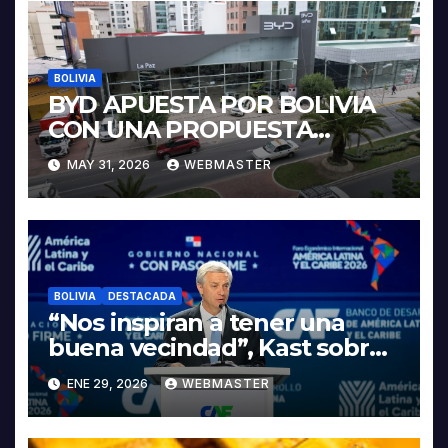
BOLIVIA
BYD APUESTA POR BOLIVIA
CON UNA PROPUESTA
INTEGRAL PARA IMPULSAR
MAY 31, 2026
WEBMASTER
LA ELECTROMOVILIDAD Y LA
INDUSTRIALIZACIÓN DEL
LITIO
BOLIVIA
DESTACADA
“Nos inspiran a tener una
buena vecindad”, Kast sobre
discurso del presidente
ENE 29, 2026
WEBMASTER
Rodrigo Paz