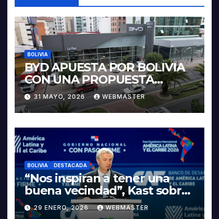
BOLIVIA
BYD APUESTA POR BOLIVIA
CON UNA PROPUESTA
INTEGRAL PARA IMPULSAR
31 MAYO, 2026
WEBMASTER
LA ELECTROMOVILIDAD Y LA
INDUSTRIALIZACIÓN DEL
LITIO
BOLIVIA
DESTACADA
“Nos inspiran a tener una
buena vecindad”, Kast sobre
discurso del presidente
29 ENERO, 2026
WEBMASTER
Rodrigo Paz