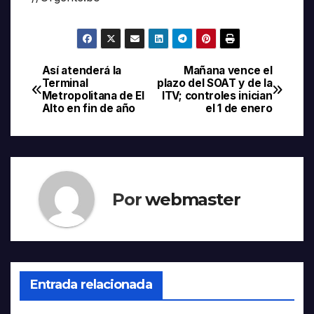
Así atenderá la
Mañana vence el
Navegación
Terminal
plazo del SOAT y de la
Metropolitana de El
ITV; controles inician
de
Alto en fin de año
el 1 de enero
entradas
Por
webmaster
Entrada relacionada