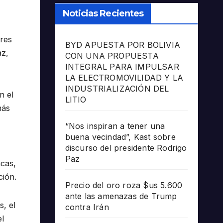
Noticias Recientes
tres
BYD APUESTA POR BOLIVIA
az,
CON UNA PROPUESTA
INTEGRAL PARA IMPULSAR
LA ELECTROMOVILIDAD Y LA
INDUSTRIALIZACIÓN DEL
n el
LITIO
más
“Nos inspiran a tener una
buena vecindad”, Kast sobre
discurso del presidente Rodrigo
Paz
acas,
ción.
Precio del oro roza $us 5.600
ante las amenazas de Trump
s, el
contra Irán
el