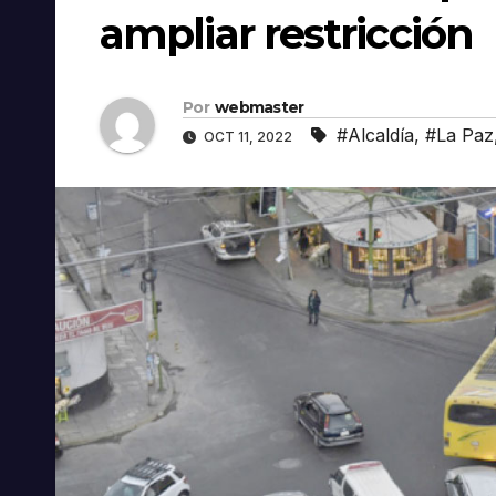
ampliar restricción
Por
webmaster
#Alcaldía
,
#La Paz
OCT 11, 2022