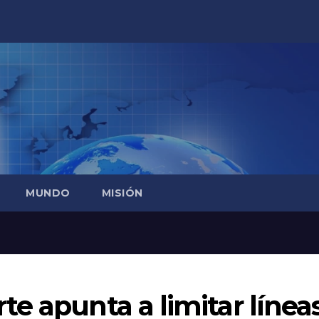
MUNDO
MISIÓN
e apunta a limitar línea