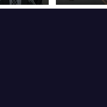
abrogación del 
en la Gaceta