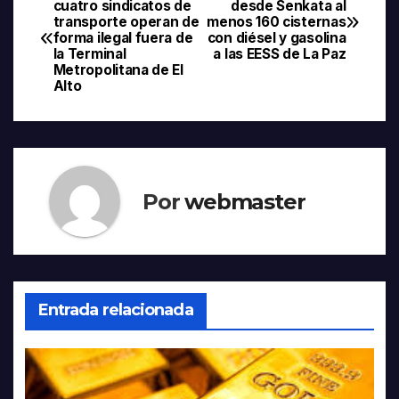
cuatro sindicatos de
desde Senkata al
transporte operan de
menos 160 cisternas
de
forma ilegal fuera de
con diésel y gasolina
la Terminal
a las EESS de La Paz
entradas
Metropolitana de El
Alto
Por
webmaster
Entrada relacionada