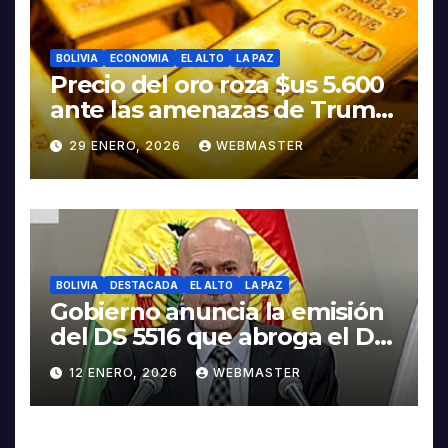
BOLIVIA
ECONOMIA
EL ALTO
LA PAZ
Precio del oro roza $us 5.600
ante las amenazas de Trump
contra Irán
29 ENERO, 2026
WEBMASTER
BOLIVIA
DESTACADA
EL ALTO
LA PAZ
Gobierno anuncia la emisión
del DS 5516 que abroga el DS
5503
12 ENERO, 2026
WEBMASTER