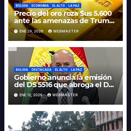
BOLIVIA
ECONOMIA
EL ALTO
LA PAZ
Precio del oro roza $us 5.600
ante las amenazas de Trump
contra Irán
ENE 29, 2026
WEBMASTER
BOLIVIA
DESTACADA
EL ALTO
LA PAZ
Gobierno anuncia la emisión
del DS 5516 que abroga el DS
5503
ENE 12, 2026
WEBMASTER