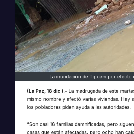
La inundación de Tipuani por efecto d
(La Paz, 18 dic ).-
La madrugada de este martes,
mismo nombre y afectó varias viviendas. Hay s
los pobladores piden ayuda a las autoridades.
“Son casi 18 familias damnificadas, pero sigu
casas que están afectadas, pero ocho han caí