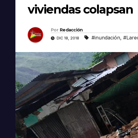
viviendas colapsan
Por
Redacción
#inundación
,
#Lare
DIC 18, 2018