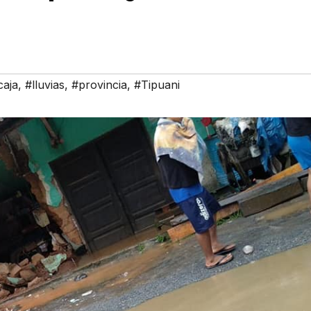
caja
,
#lluvias
,
#provincia
,
#Tipuani