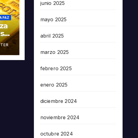
junio 2025
A PAZ
mayo 2025
oza
as
abril 2025
TER
án
marzo 2025
febrero 2025
enero 2025
diciembre 2024
noviembre 2024
octubre 2024