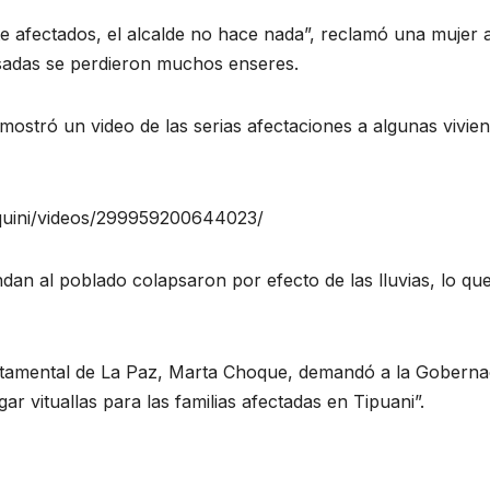
 afectados, el alcalde no hace nada”, reclamó una mujer a
apsadas se perdieron muchos enseres.
ostró un video de las serias afectaciones a algunas vivien
quini/videos/299959200644023/
an al poblado colapsaron por efecto de las lluvias, lo qu
artamental de La Paz, Marta Choque, demandó a la Goberna
ar vituallas para las familias afectadas en Tipuani”.