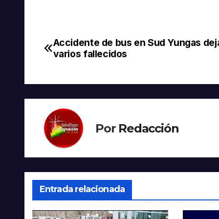
Accidente de bus en Sud Yungas dej
Navegación
varios fallecidos
de
entradas
Por
Redacción
Entrada relacionada