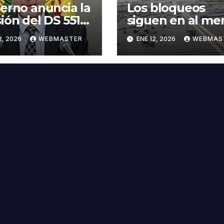
erno anuncia la
Los bloqueos
ión del DS 5516
siguen en al me
abroga el DS
25 puntos,
2, 2026
WEBMASTER
ENE 12, 2026
WEBMAS
3
movilizados pid
abrogación del 
en la Gaceta