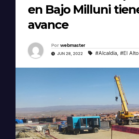
en Bajo Milluni tien
avance
Por
webmaster
#Alcaldía
,
#El Alto
JUN 28, 2022