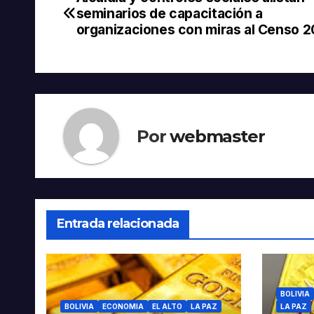
Navegación
seminarios de capacitación a
de
organizaciones con miras al Censo 
entradas
Por
webmaster
Entrada relacionada
BOLIVIA
BOLIVIA
ECONOMIA
EL ALTO
LA PAZ
LA PAZ