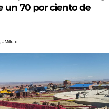
e un 70 por ciento de
,
#Milluni