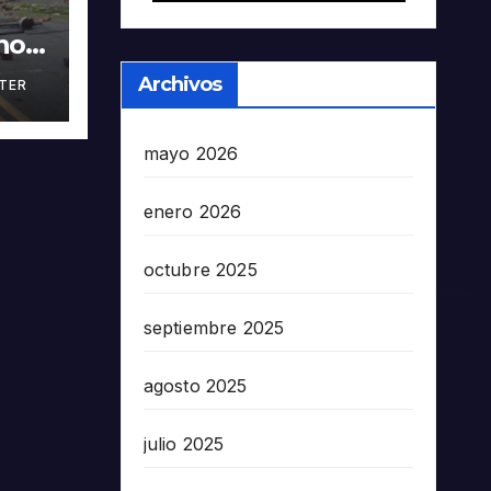
nos
Archivos
TER
en
5503
mayo 2026
enero 2026
octubre 2025
septiembre 2025
agosto 2025
julio 2025