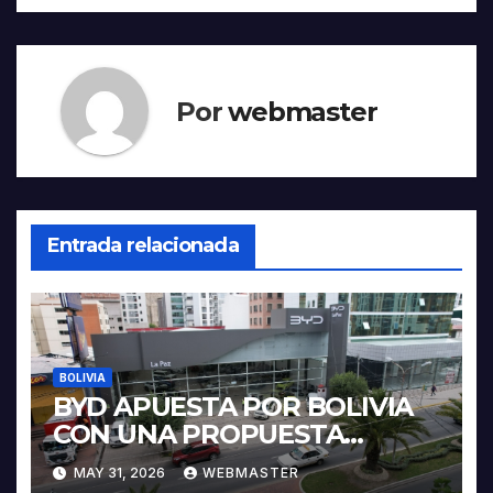
Por
webmaster
Entrada relacionada
BOLIVIA
BYD APUESTA POR BOLIVIA
CON UNA PROPUESTA
INTEGRAL PARA IMPULSAR
MAY 31, 2026
WEBMASTER
LA ELECTROMOVILIDAD Y LA