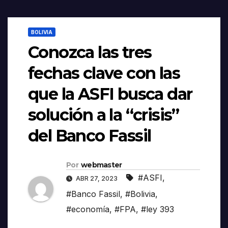
BOLIVIA
Conozca las tres
fechas clave con las
que la ASFI busca dar
solución a la “crisis”
del Banco Fassil
Por
webmaster
#ASFI
,
ABR 27, 2023
#Banco Fassil
,
#Bolivia
,
#economía
,
#FPA
,
#ley 393