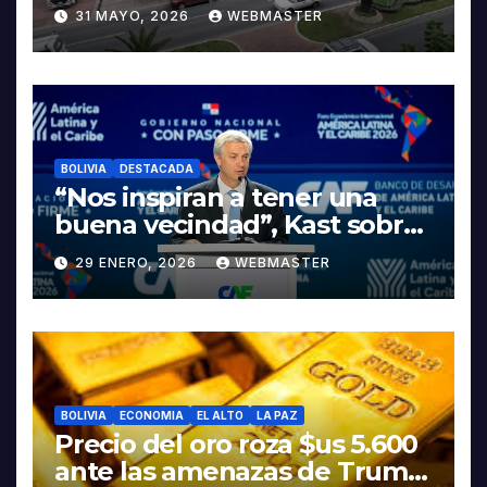
INTEGRAL PARA IMPULSAR
31 MAYO, 2026
WEBMASTER
LA ELECTROMOVILIDAD Y LA
INDUSTRIALIZACIÓN DEL
LITIO
BOLIVIA
DESTACADA
“Nos inspiran a tener una
buena vecindad”, Kast sobre
discurso del presidente
29 ENERO, 2026
WEBMASTER
Rodrigo Paz
BOLIVIA
ECONOMIA
EL ALTO
LA PAZ
Precio del oro roza $us 5.600
ante las amenazas de Trump