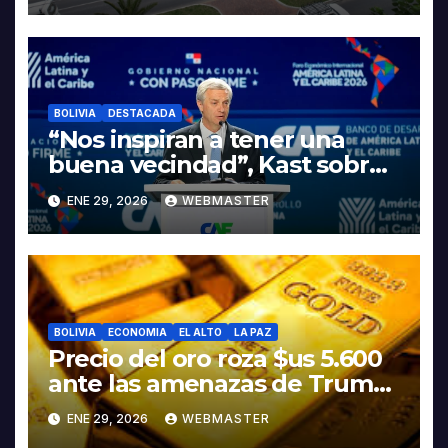
INDUSTRIALIZACIÓN DEL
LITIO
BOLIVIA
DESTACADA
“Nos inspiran a tener una
buena vecindad”, Kast sobre
discurso del presidente
ENE 29, 2026
WEBMASTER
Rodrigo Paz
BOLIVIA
ECONOMIA
EL ALTO
LA PAZ
Precio del oro roza $us 5.600
ante las amenazas de Trump
contra Irán
ENE 29, 2026
WEBMASTER