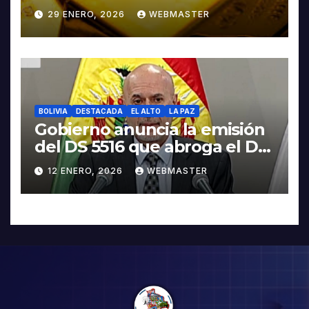
contra Irán
29 ENERO, 2026
WEBMASTER
BOLIVIA
DESTACADA
EL ALTO
LA PAZ
Gobierno anuncia la emisión
del DS 5516 que abroga el DS
5503
12 ENERO, 2026
WEBMASTER