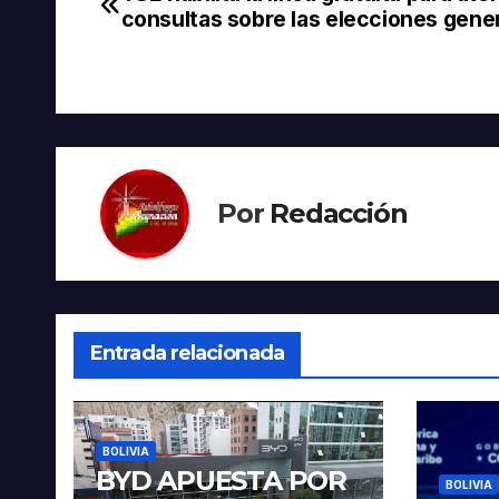
Navegación
consultas sobre las elecciones gene
de
entradas
Por
Redacción
Entrada relacionada
BOLIVIA
BYD APUESTA POR
BOLIVIA