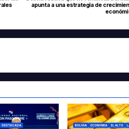
rales
apunta a una estrategia de crecimie
económi
DESTACADA
BOLIVIA
ECONOMIA
EL ALTO
L