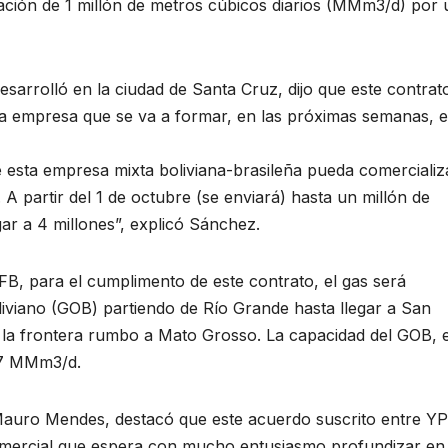
ación de 1 millón de metros cúbicos diarios (MMm3/d) por 
esarrolló en la ciudad de Santa Cruz, dijo que este contrat
na empresa que se va a formar, en las próximas semanas, e
 esta empresa mixta boliviana-brasileña pueda comercializ
 A partir del 1 de octubre (se enviará) hasta un millón de
ar a 4 millones”, explicó Sánchez.
B, para el cumplimento de este contrato, el gas será
iviano (GOB) partiendo de Río Grande hasta llegar a San
r la frontera rumbo a Mato Grosso. La capacidad del GOB, 
 7 MMm3/d.
Mauro Mendes, destacó que este acuerdo suscrito entre Y
mercial que espera con mucho entusiasmo profundizar en 