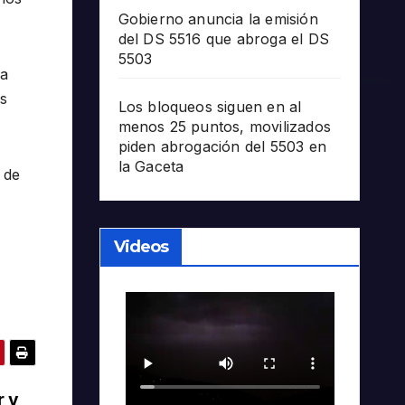
Gobierno anuncia la emisión
del DS 5516 que abroga el DS
5503
ra
as
Los bloqueos siguen en al
menos 25 puntos, movilizados
piden abrogación del 5503 en
la Gaceta
 de
Videos
r y