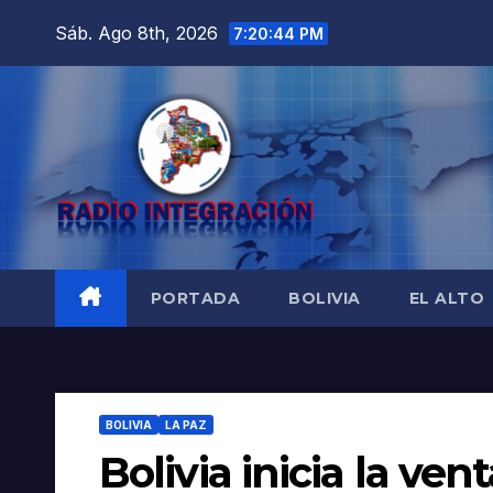
Saltar
Sáb. Ago 8th, 2026
7:20:45 PM
al
contenido
PORTADA
BOLIVIA
EL ALTO
BOLIVIA
LA PAZ
Bolivia inicia la v