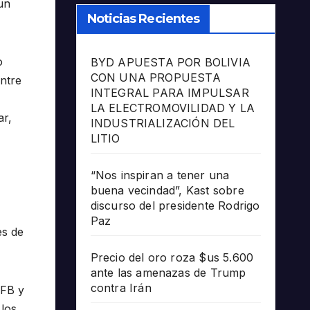
un
Noticias Recientes
o
BYD APUESTA POR BOLIVIA
CON UNA PROPUESTA
ntre
INTEGRAL PARA IMPULSAR
LA ELECTROMOVILIDAD Y LA
ar,
INDUSTRIALIZACIÓN DEL
LITIO
“Nos inspiran a tener una
buena vecindad”, Kast sobre
discurso del presidente Rodrigo
Paz
es de
Precio del oro roza $us 5.600
ante las amenazas de Trump
contra Irán
PFB y
los