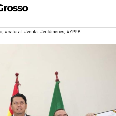
Grosso
o
,
#natural
,
#venta
,
#volúmenes
,
#YPFB