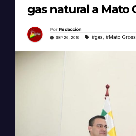
gas natural a Mato 
Por
Redacción
#gas
,
#Mato Gross
SEP 26, 2019