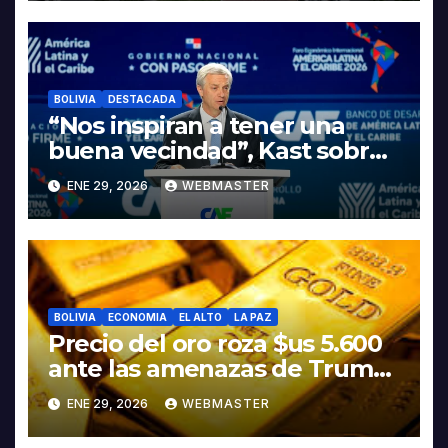
INDUSTRIALIZACIÓN DEL
LITIO
BOLIVIA
DESTACADA
“Nos inspiran a tener una
buena vecindad”, Kast sobre
discurso del presidente
ENE 29, 2026
WEBMASTER
Rodrigo Paz
BOLIVIA
ECONOMIA
EL ALTO
LA PAZ
Precio del oro roza $us 5.600
ante las amenazas de Trump
contra Irán
ENE 29, 2026
WEBMASTER