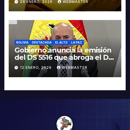
29 ENERO, 2026
WEBMASTER
BOLIVIA
DESTACADA
EL ALTO
LA PAZ
Gobierno anuncia la emisión
del DS 5516 que abroga el DS
5503
12 ENERO, 2026
WEBMASTER