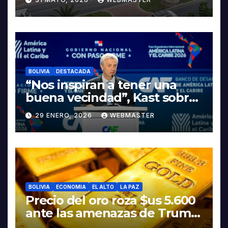
LA ELECTROMOVILIDAD Y LA
INDUSTRIALIZACIÓN DEL
LITIO
BOLIVIA
DESTACADA
“Nos inspiran a tener una
buena vecindad”, Kast sobre
discurso del presidente
29 ENERO, 2026
WEBMASTER
Rodrigo Paz
BOLIVIA
ECONOMIA
EL ALTO
LA PAZ
Precio del oro roza $us 5.600
ante las amenazas de Trump
contra Irán