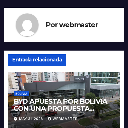
Por
webmaster
Entrada relacionada
BOLIVIA
BYD APUESTA POR BOLIVIA
CON UNA PROPUESTA
INTEGRAL PARA IMPULSAR
MAY 31, 2026
WEBMASTER
LA ELECTROMOVILIDAD Y LA