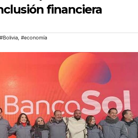
nclusión financiera
#Bolivia
,
#economía