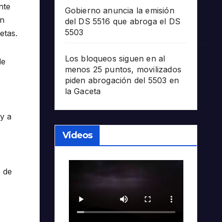
nte
Gobierno anuncia la emisión
ón
del DS 5516 que abroga el DS
5503
etas.
Los bloqueos siguen en al
de
menos 25 puntos, movilizados
piden abrogación del 5503 en
la Gaceta
y a
Videos
 de