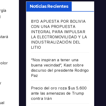
Noticias Recientes
rgía
l
BYD APUESTA POR BOLIVIA
CON UNA PROPUESTA
INTEGRAL PARA IMPULSAR
stará
LA ELECTROMOVILIDAD Y LA
INDUSTRIALIZACIÓN DEL
LITIO
“Nos inspiran a tener una
color
buena vecindad”, Kast sobre
discurso del presidente Rodrigo
Paz
y
Precio del oro roza $us 5.600
ante las amenazas de Trump
contra Irán
ual