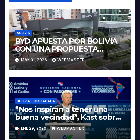
BOLIVIA
BYD APUESTA POR BOLIVIA
CON UNA PROPUESTA
INTEGRAL PARA IMPULSAR
MAY 31, 2026
WEBMASTER
LA ELECTROMOVILIDAD Y LA
INDUSTRIALIZACIÓN DEL
LITIO
BOLIVIA
DESTACADA
“Nos inspiran a tener una
buena vecindad”, Kast sobre
discurso del presidente
ENE 29, 2026
WEBMASTER
Rodrigo Paz