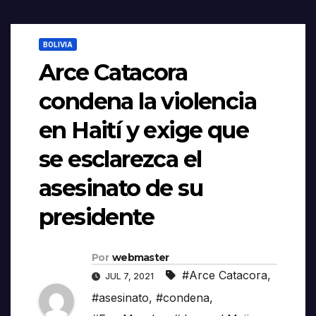
BOLIVIA
Arce Catacora
condena la violencia
en Haití y exige que
se esclarezca el
asesinato de su
presidente
Por
webmaster
#Arce Catacora
,
JUL 7, 2021
#asesinato
,
#condena
,