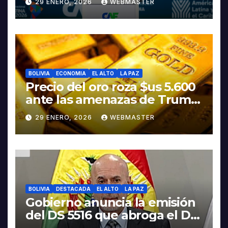
29 ENERO, 2026
WEBMASTER
Rodrigo Paz
BOLIVIA
ECONOMIA
EL ALTO
LA PAZ
Precio del oro roza $us 5.600
ante las amenazas de Trump
contra Irán
29 ENERO, 2026
WEBMASTER
BOLIVIA
DESTACADA
EL ALTO
LA PAZ
Gobierno anuncia la emisión
del DS 5516 que abroga el DS
5503