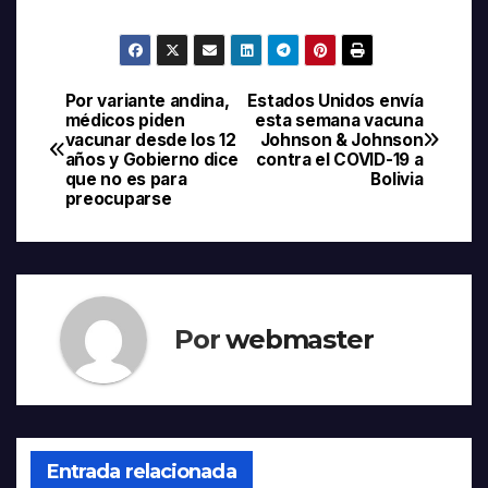
Por variante andina,
Estados Unidos envía
Navegación
médicos piden
esta semana vacuna
vacunar desde los 12
Johnson & Johnson
de
años y Gobierno dice
contra el COVID-19 a
que no es para
Bolivia
entradas
preocuparse
Por
webmaster
Entrada relacionada