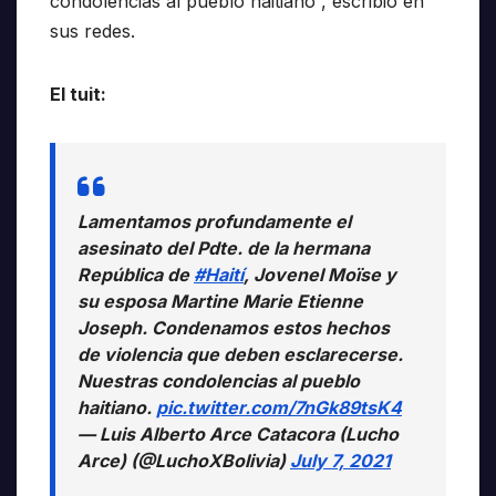
condolencias al pueblo haitiano”, escribió en
sus redes.
El tuit:
Lamentamos profundamente el
asesinato del Pdte. de la hermana
República de
#Haití
, Jovenel Moïse y
su esposa Martine Marie Etienne
Joseph. Condenamos estos hechos
de violencia que deben esclarecerse.
Nuestras condolencias al pueblo
haitiano.
pic.twitter.com/7nGk89tsK4
— Luis Alberto Arce Catacora (Lucho
Arce) (@LuchoXBolivia)
July 7, 2021