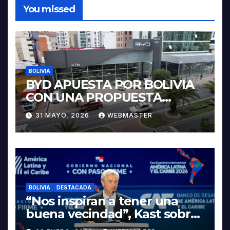
You missed
BOLIVIA
BYD APUESTA POR BOLIVIA
CON UNA PROPUESTA
INTEGRAL PARA IMPULSAR
31 MAYO, 2026
WEBMASTER
LA ELECTROMOVILIDAD Y LA
INDUSTRIALIZACIÓN DEL
LITIO
BOLIVIA
DESTACADA
“Nos inspiran a tener una
buena vecindad”, Kast sobre
discurso del presidente