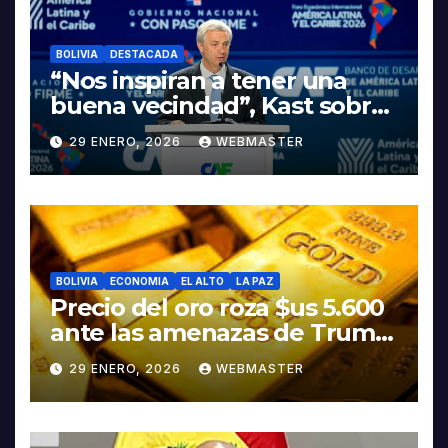
BOLIVIA
DESTACADA
“Nos inspiran a tener una
buena vecindad”, Kast sobre
discurso del presidente
29 ENERO, 2026
WEBMASTER
Rodrigo Paz
BOLIVIA
ECONOMIA
EL ALTO
LA PAZ
Precio del oro roza $us 5.600
ante las amenazas de Trump
contra Irán
29 ENERO, 2026
WEBMASTER