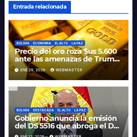
Entrada relacionada
BOLIVIA
ECONOMIA
EL ALTO
LA PAZ
Precio del oro roza $us 5.600
ante las amenazas de Trump
contra Irán
ENE 29, 2026
WEBMASTER
BOLIVIA
DESTACADA
EL ALTO
LA PAZ
Gobierno anuncia la emisión
del DS 5516 que abroga el DS
5503
ENE 12, 2026
WEBMASTER