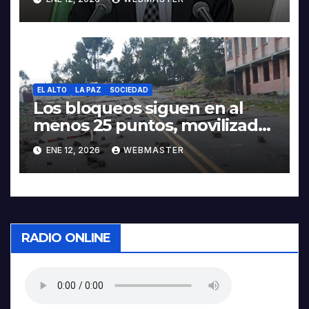
EL ALTO
LA PAZ
SOCIEDAD
Los bloqueos siguen en al
menos 25 puntos, movilizados
piden abrogación del 5503 en
ENE 12, 2026
WEBMASTER
la Gaceta
RADIO ONLINE