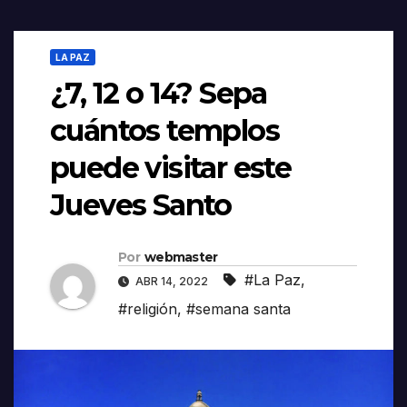
LA PAZ
¿7, 12 o 14? Sepa
cuántos templos
puede visitar este
Jueves Santo
Por
webmaster
#La Paz
,
ABR 14, 2022
#religión
,
#semana santa