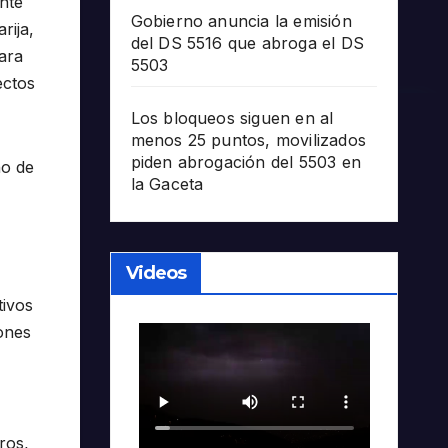
nte
Gobierno anuncia la emisión
rija,
del DS 5516 que abroga el DS
ara
5503
ectos
Los bloqueos siguen en al
menos 25 puntos, movilizados
piden abrogación del 5503 en
no de
la Gaceta
Videos
tivos
iones
ros,