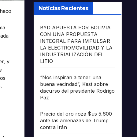
Noticias Recientes
Chaco
BYD APUESTA POR BOLIVIA
ema
CON UNA PROPUESTA
cada
INTEGRAL PARA IMPULSAR
LA ELECTROMOVILIDAD Y LA
INDUSTRIALIZACIÓN DEL
LITIO
r, y
e
“Nos inspiran a tener una
los
buena vecindad”, Kast sobre
.
discurso del presidente Rodrigo
Paz
Precio del oro roza $us 5.600
ante las amenazas de Trump
contra Irán