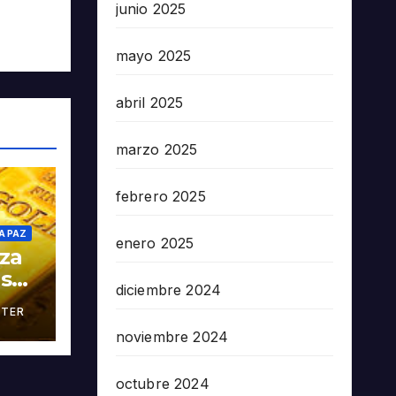
junio 2025
mayo 2025
abril 2025
marzo 2025
febrero 2025
A PAZ
enero 2025
oza
as
diciembre 2024
TER
án
noviembre 2024
octubre 2024