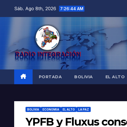
Saltar
Sáb. Ago 8th, 2026
7:26:45 AM
al
contenido
PORTADA
BOLIVIA
EL ALTO
BOLIVIA
ECONOMIA
EL ALTO
LA PAZ
YPFB y Fluxus conso