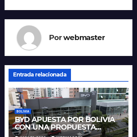
entradas
Por
webmaster
Entrada relacionada
BOLIVIA
BYD APUESTA POR BOLIVIA
CON UNA PROPUESTA
INTEGRAL PARA IMPULSAR