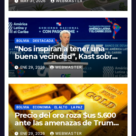
MAY 31, 2026
WEBMASTER
LA ELECTROMOVILIDAD Y LA
INDUSTRIALIZACIÓN DEL
LITIO
BOLIVIA
DESTACADA
“Nos inspiran a tener una
buena vecindad”, Kast sobre
discurso del presidente
ENE 29, 2026
WEBMASTER
Rodrigo Paz
BOLIVIA
ECONOMIA
EL ALTO
LA PAZ
Precio del oro roza $us 5.600
ante las amenazas de Trump
contra Irán
ENE 29, 2026
WEBMASTER