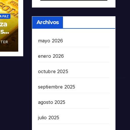
A PAZ
Archivos
oza
as
mayo 2026
TER
án
enero 2026
octubre 2025
septiembre 2025
agosto 2025
julio 2025