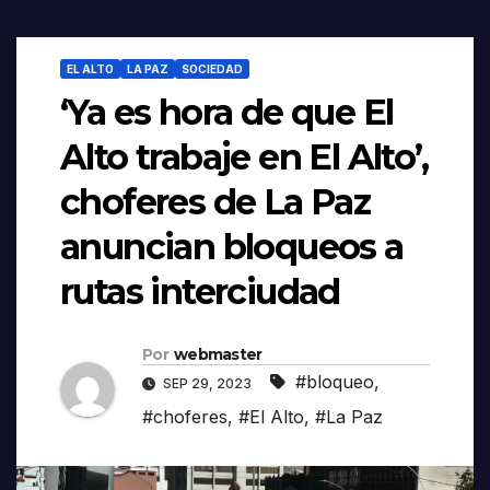
EL ALTO
LA PAZ
SOCIEDAD
‘Ya es hora de que El
Alto trabaje en El Alto’,
choferes de La Paz
anuncian bloqueos a
rutas interciudad
Por
webmaster
#bloqueo
,
SEP 29, 2023
#choferes
,
#El Alto
,
#La Paz