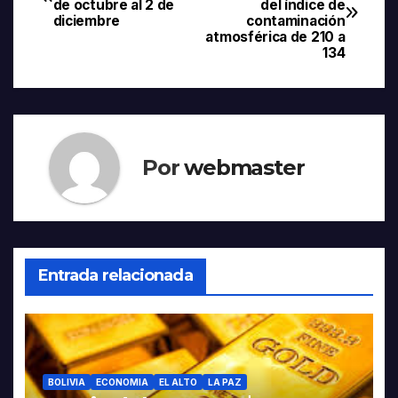
de octubre al 2 de
del índice de
de
diciembre
contaminación
atmosférica de 210 a
entradas
134
Por
webmaster
Entrada relacionada
BOLIVIA
ECONOMIA
EL ALTO
LA PAZ