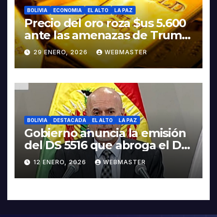
BOLIVIA
ECONOMIA
EL ALTO
LA PAZ
Precio del oro roza $us 5.600
ante las amenazas de Trump
contra Irán
29 ENERO, 2026
WEBMASTER
BOLIVIA
DESTACADA
EL ALTO
LA PAZ
Gobierno anuncia la emisión
del DS 5516 que abroga el DS
5503
12 ENERO, 2026
WEBMASTER