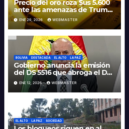
Precio del oro roza $us 5.600
ante las amenazas de Trump
contra Irán
ENE 29, 2026
WEBMASTER
BOLIVIA
DESTACADA
EL ALTO
LA PAZ
Gobierno anuncia la emisión
del DS 5516 que abroga el DS
5503
ENE 12, 2026
WEBMASTER
EL ALTO
LA PAZ
SOCIEDAD
Los bloqueos siguen en al