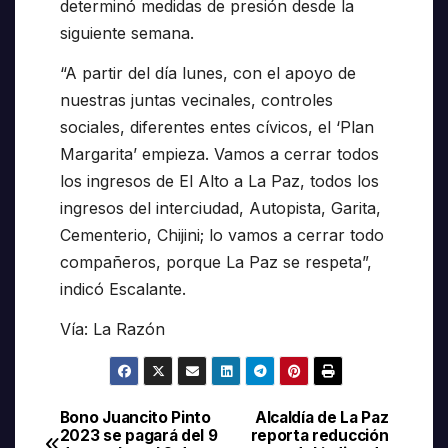
determinó medidas de presión desde la
siguiente semana.
“A partir del día lunes, con el apoyo de
nuestras juntas vecinales, controles
sociales, diferentes entes cívicos, el ‘Plan
Margarita’ empieza. Vamos a cerrar todos
los ingresos de El Alto a La Paz, todos los
ingresos del interciudad, Autopista, Garita,
Cementerio, Chijini; lo vamos a cerrar todo
compañeros, porque La Paz se respeta”,
indicó Escalante.
Vía: La Razón
Bono Juancito Pinto
Alcaldía de La Paz
Navegación
2023 se pagará del 9
reporta reducción