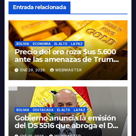
Entrada relacionada
BOLIVIA
ECONOMIA
EL ALTO
LA PAZ
Precio del oro roza $us 5.600
ante las amenazas de Trump
contra Irán
ENE 29, 2026
WEBMASTER
BOLIVIA
DESTACADA
EL ALTO
LA PAZ
Gobierno anuncia la emisión
del DS 5516 que abroga el DS
5503