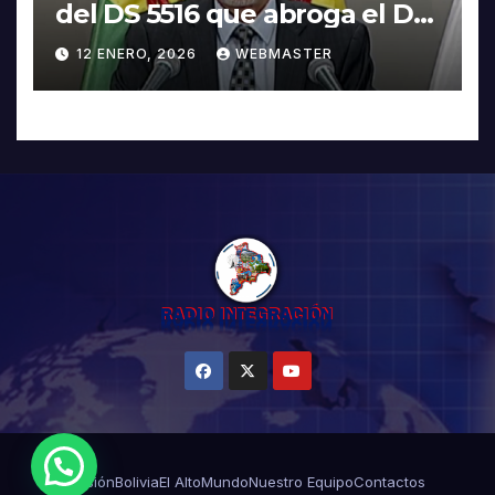
del DS 5516 que abroga el DS
5503
12 ENERO, 2026
WEBMASTER
¿Necesitas Ayuda?
Misión
Bolivia
El Alto
Mundo
Nuestro Equipo
Contactos