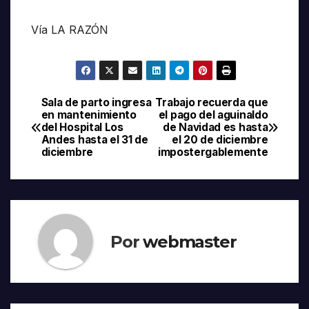
Vía LA RAZÓN
Sala de parto ingresa
Trabajo recuerda que
Navegación
en mantenimiento
el pago del aguinaldo
del Hospital Los
de Navidad es hasta
de
Andes hasta el 31 de
el 20 de diciembre
diciembre
impostergablemente
entradas
Por
webmaster