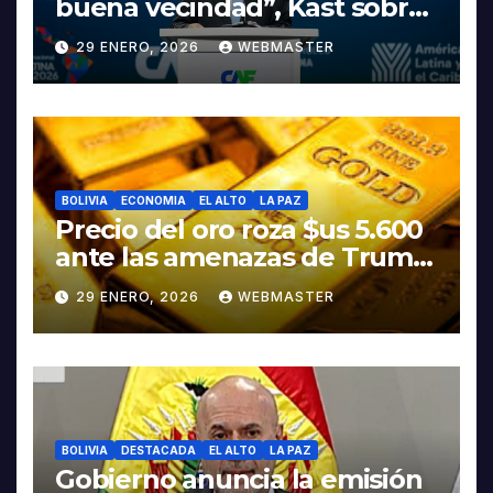
buena vecindad”, Kast sobre
discurso del presidente
29 ENERO, 2026
WEBMASTER
Rodrigo Paz
BOLIVIA
ECONOMIA
EL ALTO
LA PAZ
Precio del oro roza $us 5.600
ante las amenazas de Trump
contra Irán
29 ENERO, 2026
WEBMASTER
BOLIVIA
DESTACADA
EL ALTO
LA PAZ
Gobierno anuncia la emisión