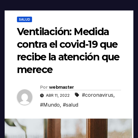
SALUD
Ventilación: Medida
contra el covid-19 que
recibe la atención que
merece
Por
webmaster
#coronavirus
,
ABR 11, 2022
#Mundo
,
#salud