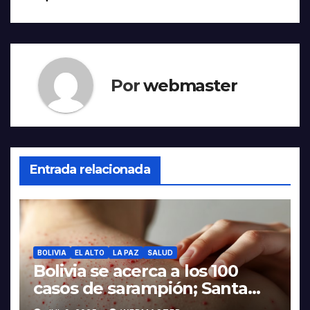
entradas
Por
webmaster
Entrada relacionada
BOLIVIA
EL ALTO
LA PAZ
SALUD
Bolivia se acerca a los 100
casos de sarampión; Santa
Cruz, Potosí y La Paz suman