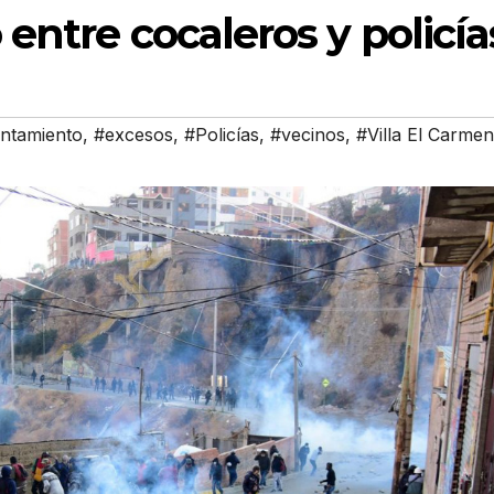
entre cocaleros y policía
ntamiento
,
#excesos
,
#Policías
,
#vecinos
,
#Villa El Carmen