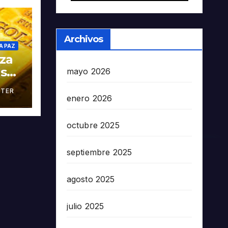
Archivos
A PAZ
oza
as
mayo 2026
TER
án
enero 2026
octubre 2025
septiembre 2025
agosto 2025
julio 2025