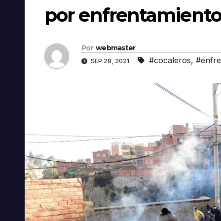
por enfrentamiento 
Por
webmaster
#cocaleros
,
#enfre
SEP 28, 2021