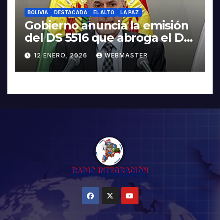
BOLIVIA
DESTACADA
EL ALTO
LA PAZ
Gobierno anuncia la emisión
del DS 5516 que abroga el DS
5503
12 ENERO, 2026
WEBMASTER