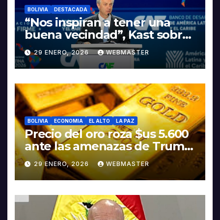
BOLIVIA
DESTACADA
“Nos inspiran a tener una
buena vecindad”, Kast sobre
discurso del presidente
29 ENERO, 2026
WEBMASTER
Rodrigo Paz
BOLIVIA
ECONOMIA
EL ALTO
LA PAZ
Precio del oro roza $us 5.600
ante las amenazas de Trump
contra Irán
29 ENERO, 2026
WEBMASTER