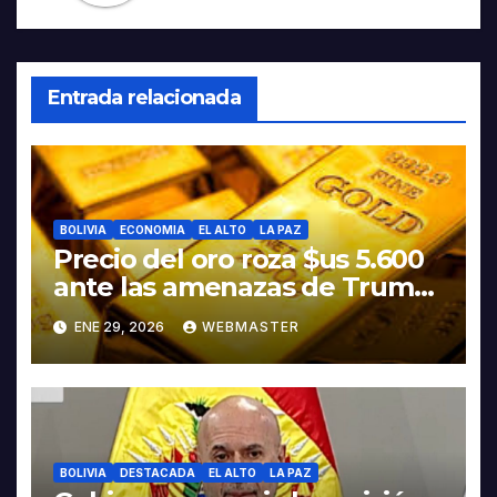
Entrada relacionada
BOLIVIA
ECONOMIA
EL ALTO
LA PAZ
Precio del oro roza $us 5.600
ante las amenazas de Trump
contra Irán
ENE 29, 2026
WEBMASTER
BOLIVIA
DESTACADA
EL ALTO
LA PAZ