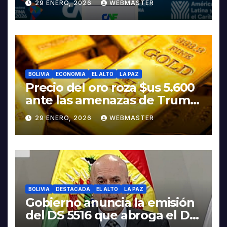
29 ENERO, 2026
WEBMASTER
Rodrigo Paz
BOLIVIA
ECONOMIA
EL ALTO
LA PAZ
Precio del oro roza $us 5.600
ante las amenazas de Trump
contra Irán
29 ENERO, 2026
WEBMASTER
BOLIVIA
DESTACADA
EL ALTO
LA PAZ
Gobierno anuncia la emisión
del DS 5516 que abroga el DS