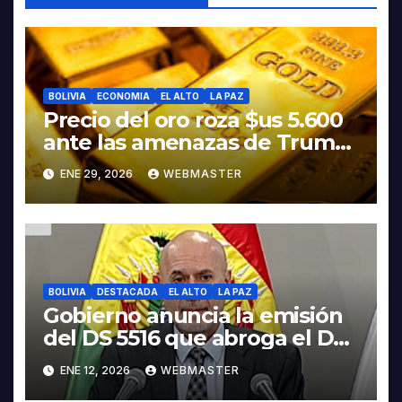
BOLIVIA
ECONOMIA
EL ALTO
LA PAZ
Precio del oro roza $us 5.600
ante las amenazas de Trump
contra Irán
ENE 29, 2026
WEBMASTER
BOLIVIA
DESTACADA
EL ALTO
LA PAZ
Gobierno anuncia la emisión
del DS 5516 que abroga el DS
5503
ENE 12, 2026
WEBMASTER