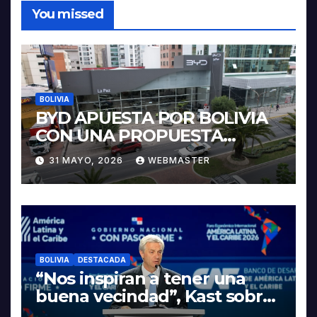
You missed
BOLIVIA
BYD APUESTA POR BOLIVIA
CON UNA PROPUESTA
INTEGRAL PARA IMPULSAR
31 MAYO, 2026
WEBMASTER
LA ELECTROMOVILIDAD Y LA
INDUSTRIALIZACIÓN DEL
LITIO
BOLIVIA
DESTACADA
“Nos inspiran a tener una
buena vecindad”, Kast sobre
discurso del presidente