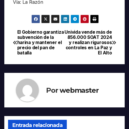
Vía: La Razón
El Gobierno garantiza
Univida vende más de
Navegación
subvención de la
856.000 SOAT 2024
harina y mantener el
y realizan rigurosos
de
precio del pan de
controles en La Paz y
batalla
El Alto
entradas
Por
webmaster
Entrada relacionada