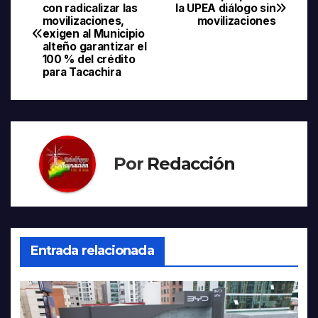
Navegación
con radicalizar las
la UPEA diálogo sin
movilizaciones,
movilizaciones
de
exigen al Municipio
alteño garantizar el
entradas
100 % del crédito
para Tacachira
Por
Redacción
Entrada relacionada