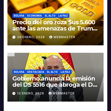
BOLIVIA
ECONOMIA
EL ALTO
LA PAZ
Precio del oro roza $us 5.600
ante las amenazas de Trump
contra Irán
29 ENERO, 2026
WEBMASTER
BOLIVIA
DESTACADA
EL ALTO
LA PAZ
Gobierno anuncia la emisión
del DS 5516 que abroga el DS
5503
12 ENERO, 2026
WEBMASTER