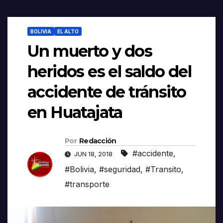
BOLIVIA
EL ALTO
Un muerto y dos
heridos es el saldo del
accidente de tránsito
en Huatajata
Por
Redacción
#accidente
,
JUN 18, 2018
#Bolivia
,
#seguridad
,
#Transito
,
#transporte