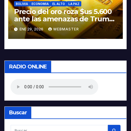
BOLIVIA
ECONOMIA
EL ALTO
LA PAZ
Precio del oro roza $us 5.600
ante las amenazas de Trump
contra Irán
ENE 29, 2026
WEBMASTER
RADIO ONLINE
Buscar