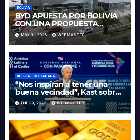
BOLIVIA
BYD APUESTA POR BOLIVIA
CON UNA PROPUESTA
INTEGRAL PARA IMPULSAR
MAY 31, 2026
WEBMASTER
LA ELECTROMOVILIDAD Y LA
INDUSTRIALIZACIÓN DEL
LITIO
BOLIVIA
DESTACADA
“Nos inspiran a tener una
buena vecindad”, Kast sobre
discurso del presidente
ENE 29, 2026
WEBMASTER
Rodrigo Paz