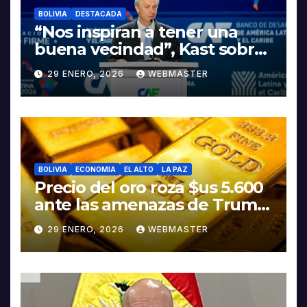
BOLIVIA
DESTACADA
“Nos inspiran a tener una
buena vecindad”, Kast sobre
discurso del presidente
29 ENERO, 2026
WEBMASTER
Rodrigo Paz
BOLIVIA
ECONOMIA
EL ALTO
LA PAZ
Precio del oro roza $us 5.600
ante las amenazas de Trump
contra Irán
29 ENERO, 2026
WEBMASTER