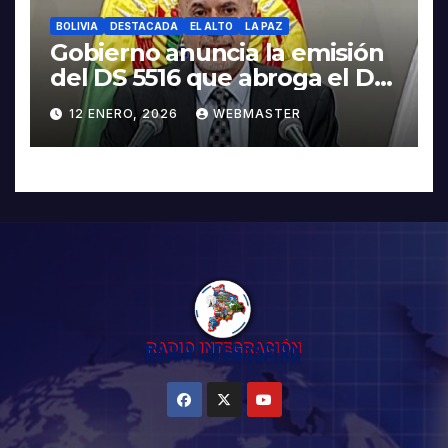
BOLIVIA
DESTACADA
EL ALTO
LA PAZ
Gobierno anuncia la emisión
del DS 5516 que abroga el DS
5503
12 ENERO, 2026
WEBMASTER