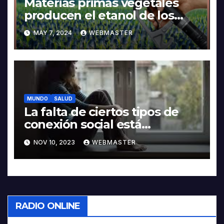
Materias primas vegetales
producen el etanol de los
autos Flex
MAY 7, 2024
WEBMASTER
MUNDO
SALUD
La falta de ciertos tipos de
conexión social está
relacionada con un mayor
NOV 10, 2023
WEBMASTER
riesgo de morir
prematuramente, encuentra
un estudio
RADIO ONLINE