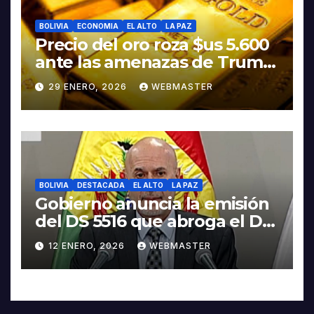
BOLIVIA
ECONOMIA
EL ALTO
LA PAZ
Precio del oro roza $us 5.600
ante las amenazas de Trump
contra Irán
29 ENERO, 2026
WEBMASTER
BOLIVIA
DESTACADA
EL ALTO
LA PAZ
Gobierno anuncia la emisión
del DS 5516 que abroga el DS
5503
12 ENERO, 2026
WEBMASTER