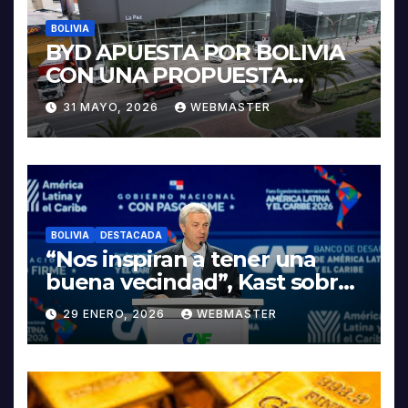
BOLIVIA
BYD APUESTA POR BOLIVIA
CON UNA PROPUESTA
INTEGRAL PARA IMPULSAR
31 MAYO, 2026
WEBMASTER
LA ELECTROMOVILIDAD Y LA
INDUSTRIALIZACIÓN DEL
LITIO
BOLIVIA
DESTACADA
“Nos inspiran a tener una
buena vecindad”, Kast sobre
discurso del presidente
29 ENERO, 2026
WEBMASTER
Rodrigo Paz