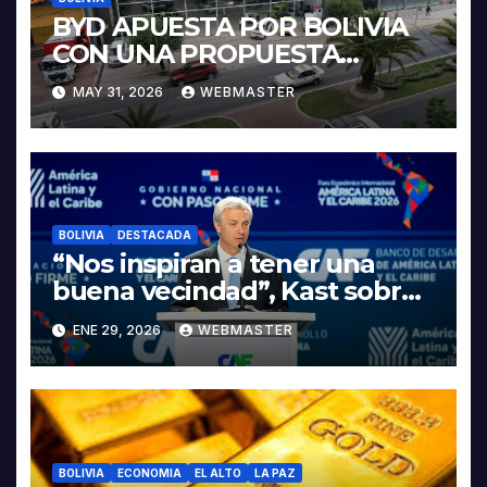
BYD APUESTA POR BOLIVIA
CON UNA PROPUESTA
INTEGRAL PARA IMPULSAR
MAY 31, 2026
WEBMASTER
LA ELECTROMOVILIDAD Y LA
INDUSTRIALIZACIÓN DEL
LITIO
BOLIVIA
DESTACADA
“Nos inspiran a tener una
buena vecindad”, Kast sobre
discurso del presidente
ENE 29, 2026
WEBMASTER
Rodrigo Paz
BOLIVIA
ECONOMIA
EL ALTO
LA PAZ