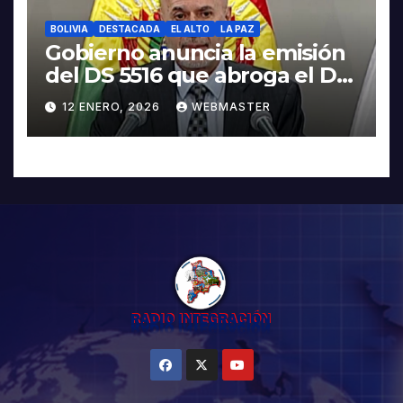
BOLIVIA
DESTACADA
EL ALTO
LA PAZ
Gobierno anuncia la emisión
del DS 5516 que abroga el DS
5503
12 ENERO, 2026
WEBMASTER