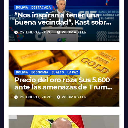
BOLIVIA
DESTACADA
“Nos inspiran a tener una
buena vecindad”, Kast sobre
discurso del presidente
29 ENERO, 2026
WEBMASTER
Rodrigo Paz
BOLIVIA
ECONOMIA
EL ALTO
LA PAZ
Precio del oro roza $us 5.600
ante las amenazas de Trump
contra Irán
29 ENERO, 2026
WEBMASTER