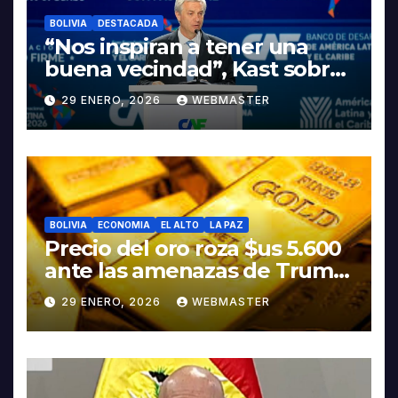
BOLIVIA
DESTACADA
“Nos inspiran a tener una
buena vecindad”, Kast sobre
discurso del presidente
29 ENERO, 2026
WEBMASTER
Rodrigo Paz
BOLIVIA
ECONOMIA
EL ALTO
LA PAZ
Precio del oro roza $us 5.600
ante las amenazas de Trump
contra Irán
29 ENERO, 2026
WEBMASTER