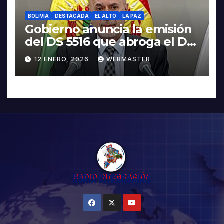
BOLIVIA
DESTACADA
EL ALTO
LA PAZ
Gobierno anuncia la emisión
del DS 5516 que abroga el DS
5503
12 ENERO, 2026
WEBMASTER