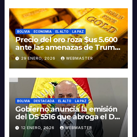
BOLIVIA
ECONOMIA
EL ALTO
LA PAZ
Precio del oro roza $us 5.600
ante las amenazas de Trump
contra Irán
29 ENERO, 2026
WEBMASTER
BOLIVIA
DESTACADA
EL ALTO
LA PAZ
Gobierno anuncia la emisión
del DS 5516 que abroga el DS
5503
12 ENERO, 2026
WEBMASTER