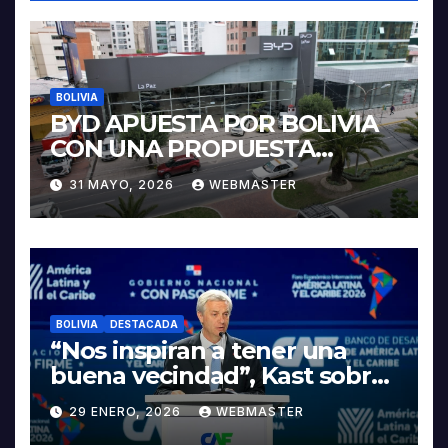
BOLIVIA
BYD APUESTA POR BOLIVIA
CON UNA PROPUESTA
INTEGRAL PARA IMPULSAR
31 MAYO, 2026
WEBMASTER
LA ELECTROMOVILIDAD Y LA
INDUSTRIALIZACIÓN DEL
LITIO
BOLIVIA
DESTACADA
“Nos inspiran a tener una
buena vecindad”, Kast sobre
discurso del presidente
29 ENERO, 2026
WEBMASTER
Rodrigo Paz