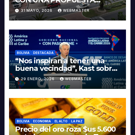
INTEGRAL PARA IMPULSAR
31 MAYO, 2026
WEBMASTER
LA ELECTROMOVILIDAD Y LA
INDUSTRIALIZACIÓN DEL
LITIO
BOLIVIA
DESTACADA
“Nos inspiran a tener una
buena vecindad”, Kast sobre
discurso del presidente
29 ENERO, 2026
WEBMASTER
Rodrigo Paz
BOLIVIA
ECONOMIA
EL ALTO
LA PAZ
Precio del oro roza $us 5.600