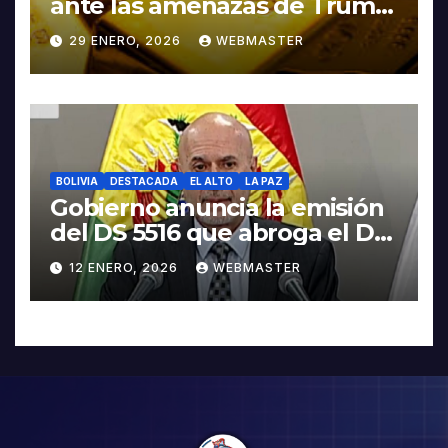
ante las amenazas de Trump
contra Irán
29 ENERO, 2026
WEBMASTER
BOLIVIA
DESTACADA
EL ALTO
LA PAZ
Gobierno anuncia la emisión
del DS 5516 que abroga el DS
5503
12 ENERO, 2026
WEBMASTER