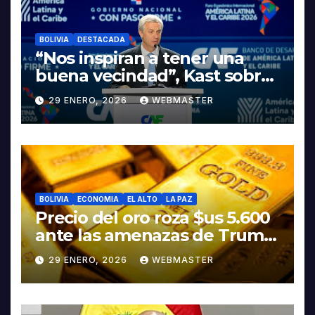
BOLIVIA
DESTACADA
“Nos inspiran a tener una
buena vecindad”, Kast sobre
discurso del presidente
29 ENERO, 2026
WEBMASTER
Rodrigo Paz
BOLIVIA
ECONOMIA
EL ALTO
LA PAZ
Precio del oro roza $us 5.600
ante las amenazas de Trump
contra Irán
29 ENERO, 2026
WEBMASTER