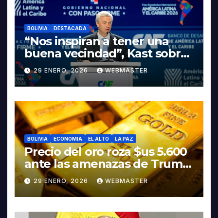
BOLIVIA
DESTACADA
“Nos inspiran a tener una
buena vecindad”, Kast sobre
discurso del presidente
29 ENERO, 2026
WEBMASTER
Rodrigo Paz
BOLIVIA
ECONOMIA
EL ALTO
LA PAZ
Precio del oro roza $us 5.600
ante las amenazas de Trump
contra Irán
29 ENERO, 2026
WEBMASTER