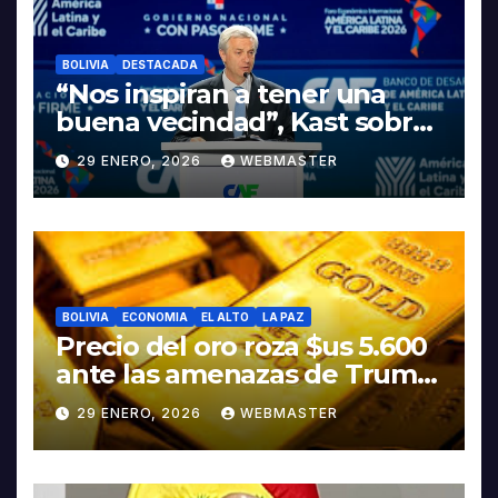
BOLIVIA
DESTACADA
“Nos inspiran a tener una
buena vecindad”, Kast sobre
discurso del presidente
29 ENERO, 2026
WEBMASTER
Rodrigo Paz
BOLIVIA
ECONOMIA
EL ALTO
LA PAZ
Precio del oro roza $us 5.600
ante las amenazas de Trump
contra Irán
29 ENERO, 2026
WEBMASTER