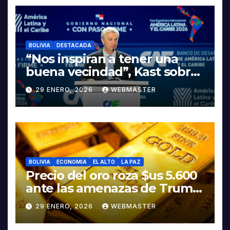
LITIO
BOLIVIA
DESTACADA
“Nos inspiran a tener una
buena vecindad”, Kast sobre
discurso del presidente
29 ENERO, 2026
WEBMASTER
Rodrigo Paz
BOLIVIA
ECONOMIA
EL ALTO
LA PAZ
Precio del oro roza $us 5.600
ante las amenazas de Trump
contra Irán
29 ENERO, 2026
WEBMASTER