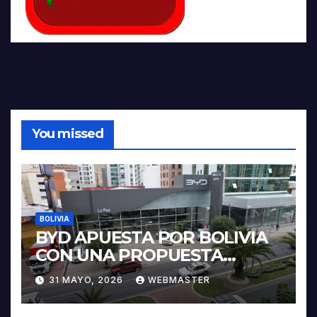
You missed
BOLIVIA
BYD APUESTA POR BOLIVIA
CON UNA PROPUESTA
INTEGRAL PARA IMPULSAR
31 MAYO, 2026
WEBMASTER
LA ELECTROMOVILIDAD Y LA
INDUSTRIALIZACIÓN DEL