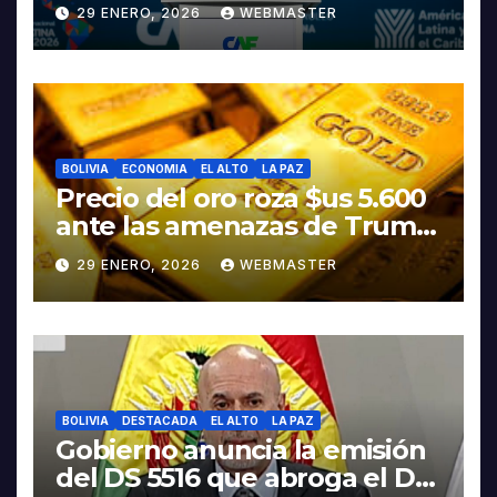
discurso del presidente
29 ENERO, 2026
WEBMASTER
Rodrigo Paz
BOLIVIA
ECONOMIA
EL ALTO
LA PAZ
Precio del oro roza $us 5.600
ante las amenazas de Trump
contra Irán
29 ENERO, 2026
WEBMASTER
BOLIVIA
DESTACADA
EL ALTO
LA PAZ
Gobierno anuncia la emisión
del DS 5516 que abroga el DS