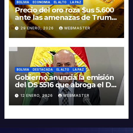
BOLIVIA
ECONOMIA
EL ALTO
LA PAZ
Precio del oro roza $us 5.600
ante las amenazas de Trump
contra Irán
29 ENERO, 2026
WEBMASTER
BOLIVIA
DESTACADA
EL ALTO
LA PAZ
Gobierno anuncia la emisión
del DS 5516 que abroga el DS
5503
12 ENERO, 2026
WEBMASTER