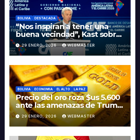
BOLIVIA
DESTACADA
“Nos inspiran a tener una
buena vecindad”, Kast sobre
discurso del presidente
29 ENERO, 2026
WEBMASTER
Rodrigo Paz
BOLIVIA
ECONOMIA
EL ALTO
LA PAZ
Precio del oro roza $us 5.600
ante las amenazas de Trump
contra Irán
29 ENERO, 2026
WEBMASTER