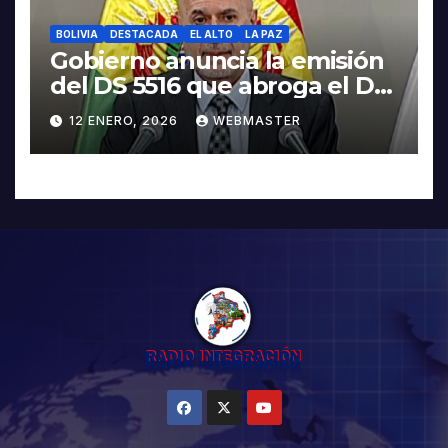
BOLIVIA
DESTACADA
EL ALTO
LA PAZ
Gobierno anuncia la emisión
del DS 5516 que abroga el DS
5503
12 ENERO, 2026
WEBMASTER