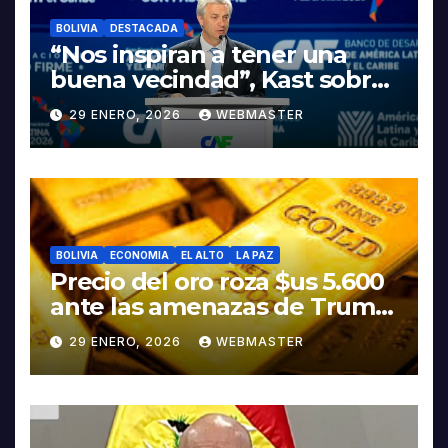
BOLIVIA
DESTACADA
“Nos inspiran a tener una
buena vecindad”, Kast sobre
discurso del presidente
29 ENERO, 2026
WEBMASTER
Rodrigo Paz
BOLIVIA
ECONOMIA
EL ALTO
LA PAZ
Precio del oro roza $us 5.600
ante las amenazas de Trump
contra Irán
29 ENERO, 2026
WEBMASTER