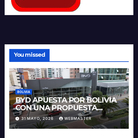
You missed
BOLIVIA
BYD APUESTA POR BOLIVIA
CON UNA PROPUESTA
INTEGRAL PARA IMPULSAR
31 MAYO, 2026
WEBMASTER
LA ELECTROMOVILIDAD Y LA
INDUSTRIALIZACIÓN DEL