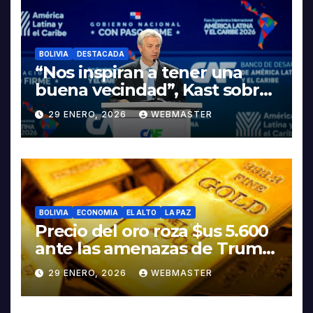
LITIO
BOLIVIA
DESTACADA
“Nos inspiran a tener una
buena vecindad”, Kast sobre
discurso del presidente
29 ENERO, 2026
WEBMASTER
Rodrigo Paz
BOLIVIA
ECONOMIA
EL ALTO
LA PAZ
Precio del oro roza $us 5.600
ante las amenazas de Trump
contra Irán
29 ENERO, 2026
WEBMASTER