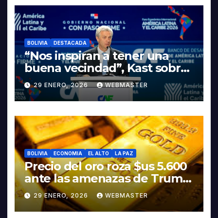
LITIO
BOLIVIA
DESTACADA
“Nos inspiran a tener una
buena vecindad”, Kast sobre
discurso del presidente
29 ENERO, 2026
WEBMASTER
Rodrigo Paz
BOLIVIA
ECONOMIA
EL ALTO
LA PAZ
Precio del oro roza $us 5.600
ante las amenazas de Trump
contra Irán
29 ENERO, 2026
WEBMASTER