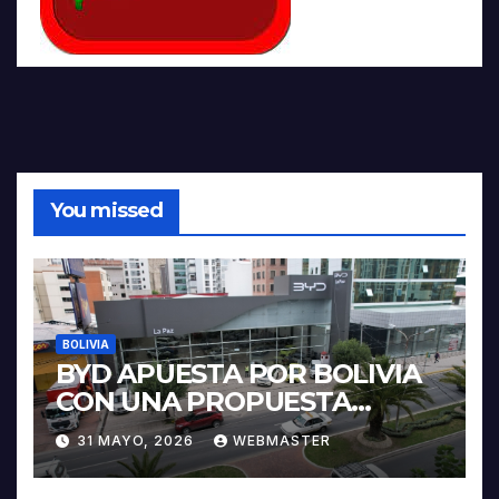
You missed
BOLIVIA
BYD APUESTA POR BOLIVIA
CON UNA PROPUESTA
INTEGRAL PARA IMPULSAR
31 MAYO, 2026
WEBMASTER
LA ELECTROMOVILIDAD Y LA
INDUSTRIALIZACIÓN DEL