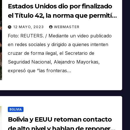
Estados Unidos dio por finalizado
el Título 42, la norma que permitía
la expulsión de migrantes por
12 MAYO, 2023
WEBMASTER
motivos de salud pública
Foto: REUTERS. / Mediante un video publicado
en redes sociales y dirigido a quienes intenten
cruzar de forma ilegal, el Secretario de
Seguridad Nacional, Alejandro Mayorkas,
expresó que “las fronteras…
BOLIVIA
Bolivia y EEUU retoman contacto
de alto nivel y hablan de reponer